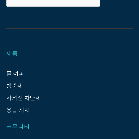
제품
물 여과
방충제
자외선 차단제
응급 처치
커뮤니티