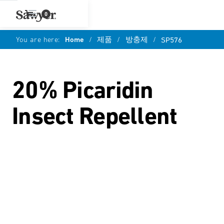
0
You are here:
Home
/
제품
/
방충제
/
SP576
20% Picaridin
Insect Repellent