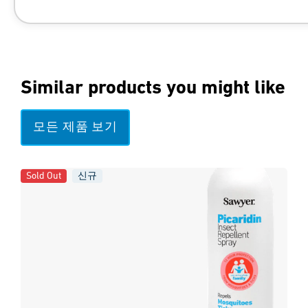
https://pmc.ncbi.nlm.nih.gov/articles/P
Similar products you might like
모든 제품 보기
Sold Out
신규