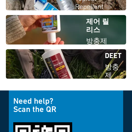
Repellent
제어 릴
리스
방충제
DEET
방충
제
Need help?
Scan the QR