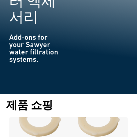
터 액세
서리
Add-ons for
your Sawyer
water filtration
systems.
제품 쇼핑