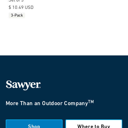
Set of 3
$ 10.49 USD
3-Pack
TM
More Than an Outdoor Company
Shop
Where to Buy