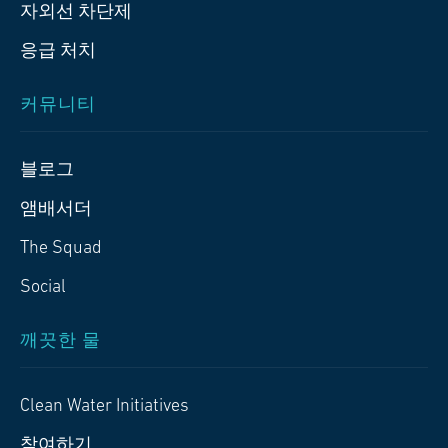
자외선 차단제
응급 처치
커뮤니티
블로그
앰배서더
The Squad
Social
깨끗한 물
Clean Water Initiatives
참여하기