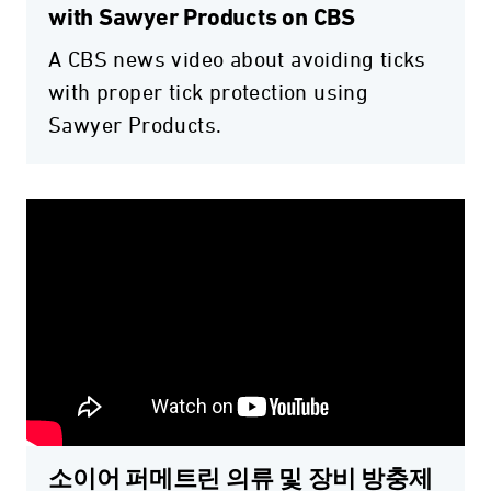
with Sawyer Products on CBS
A CBS news video about avoiding ticks
with proper tick protection using
Sawyer Products.
소이어 퍼메트린 의류 및 장비 방충제