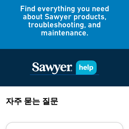
Find everything you need
about Sawyer products,
troubleshooting, and
maintenance.
자주 묻는 질문