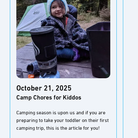
Oc
October 21, 2025
Fo
Camp Chores for Kiddos
를
킹
Camping season is upon us and if you are
preparing to take your toddler on their first
모든
camping trip, this is the article for you!
행 