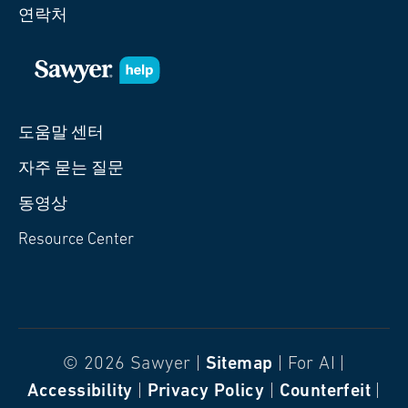
연락처
도움말 센터
자주 묻는 질문
동영상
Resource Center
© 2026 Sawyer |
Sitemap
| For AI |
Accessibility
|
Privacy Policy
|
Counterfeit
|