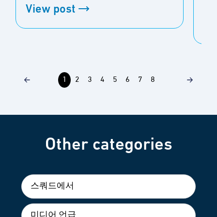
중
View post
Vi
1
2
3
4
5
6
7
8
Other categories
스쿼드에서
미디어 언급