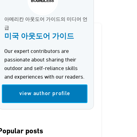
아메리칸 아웃도어 가이드의 미디어 언
급
미국 아웃도어 가이드
Our expert contributors are
passionate about sharing their
outdoor and self-reliance skills
and experiences with our readers.
view author profile
Popular posts