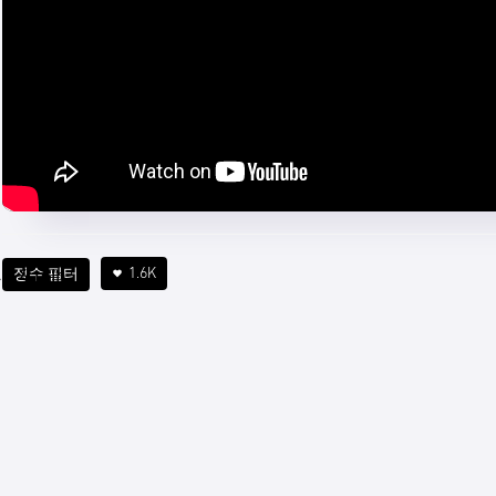
인
1.6K
정수 필터
4 min
하
는